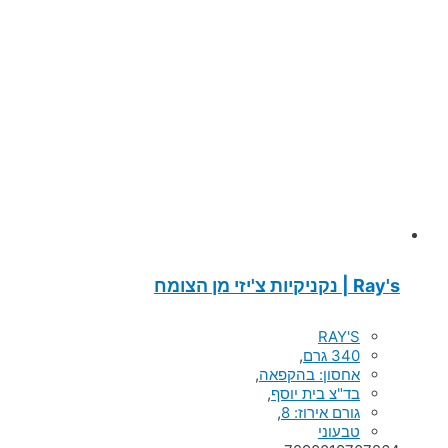
Ray's | נקניקיות צ'יזי מן הצומח
RAY'S
340 גרם
,
אחסון: בהקפאה
,
בד"צ בית יוסף
,
גורם אירוז: 8
,
טבעוני